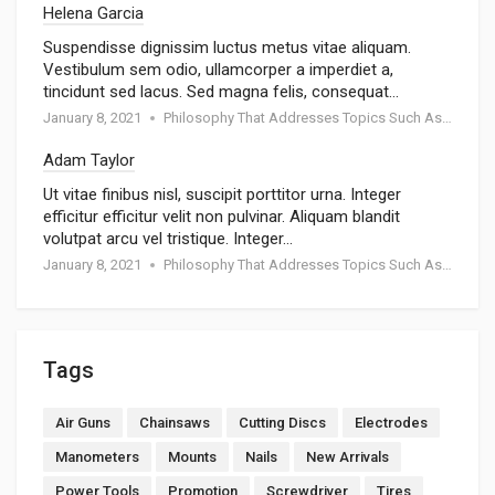
Helena Garcia
Suspendisse dignissim luctus metus vitae aliquam.
Vestibulum sem odio, ullamcorper a imperdiet a,
tincidunt sed lacus. Sed magna felis, consequat…
January 8, 2021
Philosophy That Addresses Topics Such As Goodness
Adam Taylor
Ut vitae finibus nisl, suscipit porttitor urna. Integer
efficitur efficitur velit non pulvinar. Aliquam blandit
volutpat arcu vel tristique. Integer…
January 8, 2021
Philosophy That Addresses Topics Such As Goodness
Tags
Air Guns
Chainsaws
Cutting Discs
Electrodes
Manometers
Mounts
Nails
New Arrivals
Power Tools
Promotion
Screwdriver
Tires